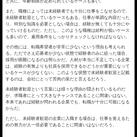
と共に、年齢制限が定められているケースも多い。
また、職種によっては未経験者でも十分に仕事をこなせるので、
未経験者歓迎としているケースもある。仕事が単調な内容だった
り、特別な知識を必要としない場合は、経験が無くても十分にや
っていけるものだ。ただし、このような職種は給料が低いケース
も多いので、雇用条件をしっかりチェックしなければならない。
その他には、転職希望者が非常に少ないという理由も考えられ
る。ただでさえ応募者が少ない状態で経験者のみに絞った場合、
採用が困難になるのは明らかだ。人材が本当に不足している企業
は、経験の有無よりも社員を採用できるかどうかが重要になって
いるケースが少なくない。このような状態で未経験者歓迎と記載
するのは、会社にとって苦肉の策だと言えるだろう。
未経験者歓迎という言葉には様々な理由が隠されているものだ
が、求職者にとって大きなチャンスであることに間違いはない。
本来であれば経験が問われる企業でも、転職が十分に可能になる
からだ。
ただし、未経験者歓迎の企業に入職する場合は、仕事を覚えるた
めの努力が人一倍必要であることに間違いはないだろう。